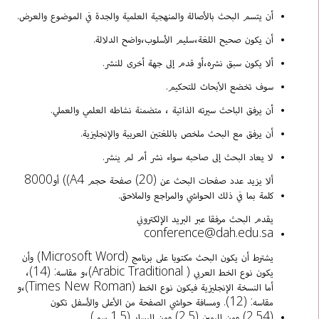
أن يتسم البحث بالأصالة والمنهجية العلمية والجدة في الموضوع والعرض.
أن يكون صحيح اللغة،سليم الأسلوب،واضح الدلالة.
ألا يكون سبق نشره،أو قدم إلى جهة أخرى للنشر.
سوف تخضع الأبحاث للتحكيم.
أن يرفق الباحث سيرته الذاتية ، متضمنة نشاطه العلمي والعملي.
أن يرفق مع البحث ملخص باللغتين العربية والإنجليزية.
لا يعاد البحث إلى صاحبه سواء نشر أم لم ينشر.
ألا يزيد عدد صفحات البحث عن (20) صفحة حجم A4)) أو8000
كلمة بما في ذلك الحواشي والمراجع والملاحق.
يقدم البحث مرفقا عبر البريد الإلكتروني
conference@dah.edu.sa
يشترط أن يكون البحث مكتوبا على برنامج (Microsoft Word) وأن
يكون نوع الخط العربي ( Arabic Traditional)،و مقاسه: (14)،
أما النسخة الإنجليزية فيكون نوع الخط (Times New Roman)،و
مقاسه: (12). ومسافة حواشي الصفحة من الأعلى والأسفل تكون
(2.54) ومن اليمين (2.5) ومن اليسار (1.5 سم).