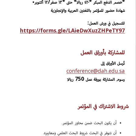
*
خصم الدفع المبكر *٤٢٠ ريالا* حتى *١٣ صفر/١٢ أكتوبر
▪
شهادة حضور للمؤتمر باللغتين العربية والإنجليزية
للتسجيل في ورش العمل:
https://forms.gle/LAieDwXuzZHPeTY97
للمشاركة بأوراق العمل
تُرسل الأوراق إلى
conference@dah.edu.sa
رسوم المشاركة بورقة عمل 750 ريالا
شروط الاشتراك في المؤتمر
أن يكون البحث ضمن محاور المؤتمر.
أن تتوفر في البحث شروط البحث العلمي ومعاييره.