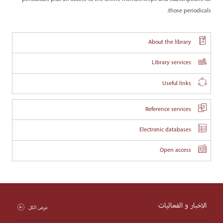
those periodicals.
About the library
Library services
Useful links
Reference services
Electronic databases
Open access
تنظم دار الحكمة أسبوع الإبداع للطلاب الجدد
الاخبار و الفعاليات
سبتمبر 26, 2022
عرض الكل