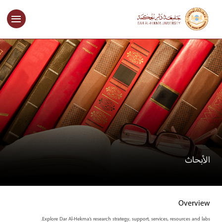
الأبحاث
Overview
Explore Dar Al-Hekma’s research strategy, support, services, resources and labs.