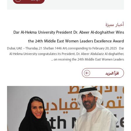
أخبار مميزة
Dar Al-Hekma University President Dr. Abeer Al-doghaither Wins
the 24th Middle East Women Leaders Excellence Award
Dubai, UAE – Thursday, 21 Sha’ban 1446 AH, corresponding to February 20, 2025 Dar
Al-Hekma University congratulates its President, Dr. Abeer Abdulaziz Al-doghaither,
on receiving the 24th Middle East Women Leaders ...
اقرأ المزيد