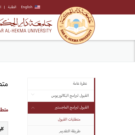
English
الطلبة
ا
متط
نظرة عامة
القبول لبرامج البكالوريوس
القبول لبرامج الماجستير
متطل
متطلبات القبول
كلي
طريقة التقديم