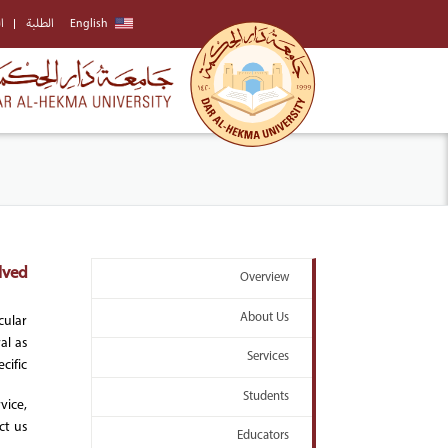
English
الطلبة
ا
lved
Overview
About Us
cular
al as
Services
ific.
Students
vice,
t us.
Educators