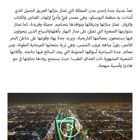
تعدّ مدينة جدة إحدى مدن المملكة التي تمتاز بتراثها العريق الجميل الذي
أشادت به منظمة اليونسكو، وهي مصدر فنيٌّ وأدبيٌّ لإلهام الفنانين والكتاب
والزوار. تمتاز منازلها وشرفاتها ونوافذها بتصاميم جميلة وفريدة. كما تمتاز
بشوارعها الصغيرة التي تمتلئ على مدار النهار بأهلهاوالسياح الذين يتجولون
فيها يستمتعون بمعالمها التاريخية. ويزيد جدة بهاء وقوعها على شاطئ البحر
الأحمر، يلونُ مياهه غروب الشمس، وهي ثرية بشعابها المرجانية الملونة. ومن
معالم جدة السياحية أسواقها المتنوعة التي يجد السائح فيها حاجته. وأكلاتها
الشعبية المشهورة ذات المذاق الطيب؛ حيث يستمتع روادها بتناولها في جو
هادئ وأمسية مبهجة.