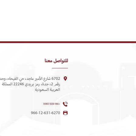
للتواصل معنا
6702 شارع الأمير ماجد، حي الفيحاء، وحد
رقم 2، جدة، رمز بريدي 22246 المملكة
العربية السعودية
+966 9200 16965
966-12-631-6270