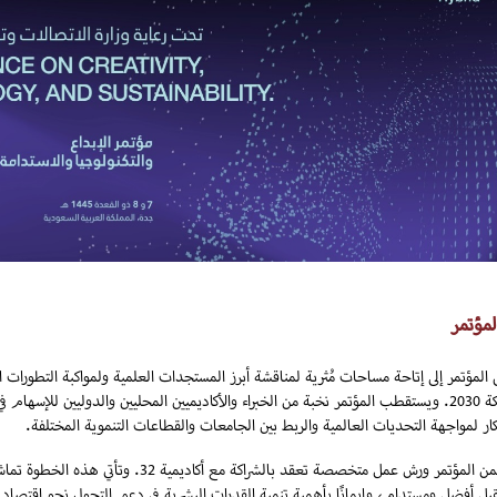
لمؤتمر
المؤتمر إلى إتاحة مساحات مُثرية لمناقشة أبرز المستجدات العلمية ولمواكبة التطورات ال
المملكة 2030. ويستقطب المؤتمر نخبة من الخبراء والأكاديميين المحليين والدوليين للإسه
تكار لمواجهة التحديات العالمية والربط بين الجامعات والقطاعات التنموية المختلفة.
بل أفضل ومستدام، وإيمانًا بأهمية تنمية القدرات البشرية في دعم التحول نحو اقتصاد م