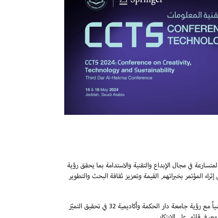
متسارعة في مجال الإبداع والتقنية والاستدامة بما يحقق رؤية
ام في إثراء المؤتمر بخبراتهم القيمة وتعزيز ثقافة البحث والتطوير
ويتضمن المؤتمر ورش عمل متخصصة تعقد بالشراكة مع أكاديمية 32. وتأتي هذه الخطوة تماشياً مع رؤية جامعة دار الحكمة وأكاديمية 32 في تحقيق التميّز
عرفي قائم على الابتكار.