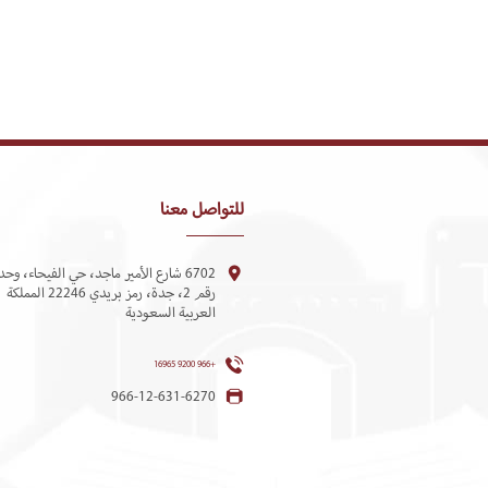
للتواصل معنا
6702 شارع الأمير ماجد، حي الفيحاء، وحد
رقم 2، جدة، رمز بريدي 22246 المملكة
العربية السعودية
+966 9200 16965
966-12-631-6270